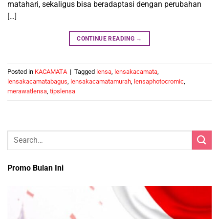
matahari, sekaligus bisa beradaptasi dengan perubahan
[…]
CONTINUE READING
→
Posted in
KACAMATA
|
Tagged
lensa
,
lensakacamata
,
lensakacamatabagus
,
lensakacamatamurah
,
lensaphotocromic
,
merawatlensa
,
tipslensa
Promo Bulan Ini