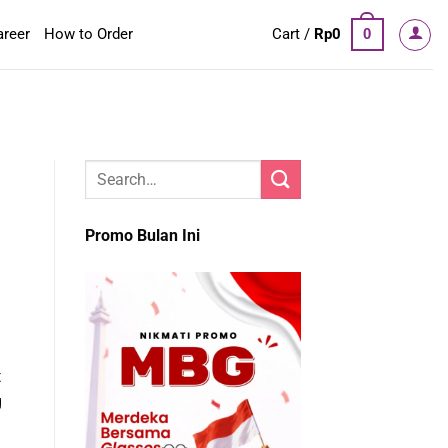
areer
How to Order
Cart /
Rp
0
0
Promo Bulan Ini
t
g