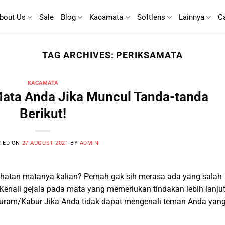
bout Us
Sale
Blog
Kacamata
Softlens
Lainnya
C
TAG ARCHIVES:
PERIKSAMATA
KACAMATA
Mata Anda Jika Muncul Tanda-tanda
Berikut!
TED ON
27 AUGUST 2021
BY
ADMIN
hatan matanya kalian? Pernah gak sih merasa ada yang salah
 Kenali gejala pada mata yang memerlukan tindakan lebih lanju
 Buram/Kabur Jika Anda tidak dapat mengenali teman Anda yan