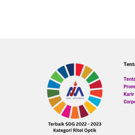
Tent
Tent
Promo
Karir
Corpo