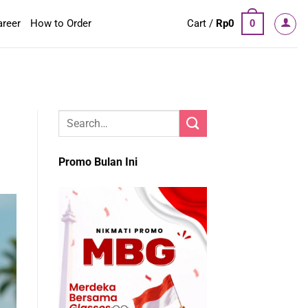
areer
How to Order
Cart /
Rp
0
0
Promo Bulan Ini