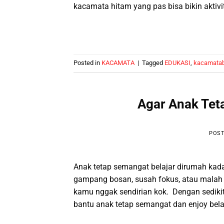
kacamata hitam yang pas bisa bikin aktiv
Posted in
KACAMATA
|
Tagged
EDUKASI
,
kacamata
Agar Anak Tet
POS
Anak tetap semangat belajar dirumah kadan
gampang bosan, susah fokus, atau malah le
kamu nggak sendirian kok. Dengan sediki
bantu anak tetap semangat dan enjoy belaj