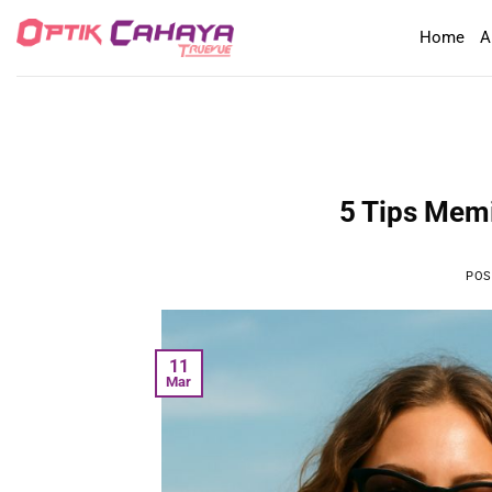
Skip
Home
A
to
content
5 Tips Memi
POS
11
Mar