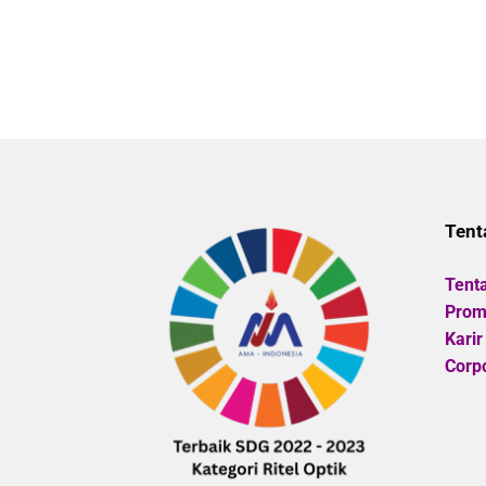
Tent
Tent
Promo
Karir
Corpo