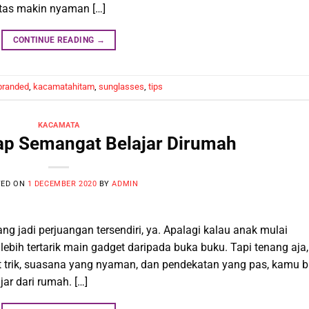
itas makin nyaman […]
CONTINUE READING
→
branded
,
kacamatahitam
,
sunglasses
,
tips
KACAMATA
ap Semangat Belajar Dirumah
TED ON
1 DECEMBER 2020
BY
ADMIN
g jadi perjuangan tersendiri, ya. Apalagi kalau anak mulai
bih tertarik main gadget daripada buka buku. Tapi tenang aja,
t trik, suasana yang nyaman, dan pendekatan yang pas, kamu b
ar dari rumah. […]