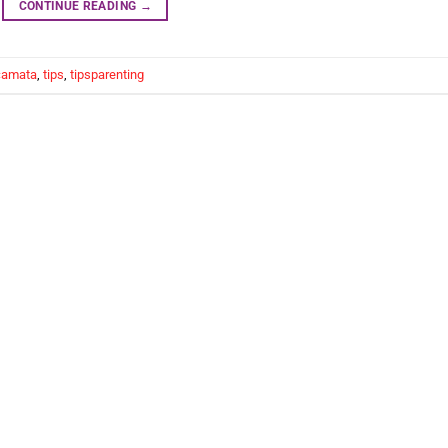
CONTINUE READING
→
camata
,
tips
,
tipsparenting