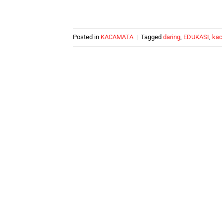
Posted in
KACAMATA
|
Tagged
daring
,
EDUKASI
,
ka