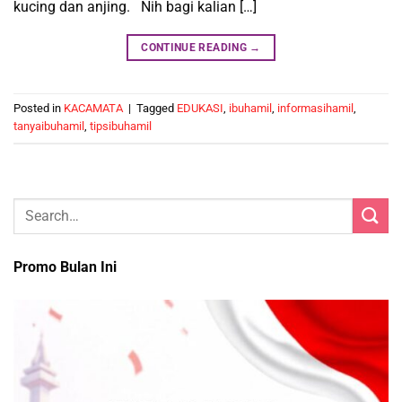
kucing dan anjing. Nih bagi kalian […]
CONTINUE READING
→
Posted in
KACAMATA
|
Tagged
EDUKASI
,
ibuhamil
,
informasihamil
,
tanyaibuhamil
,
tipsibuhamil
Promo Bulan Ini