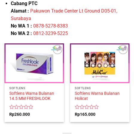
Cabang PTC
Alamat
:
Pakuwon Trade Center Lt Ground D05-01,
Surabaya
No WA
1
:
0878-5278-8383
No WA
2
:
0812-3239-5225
SOFTLENS
SOFTLENS
Softlens Warna Bulanan
Softlens Warna Bulanan
14.5 MM FRESHLOOK
Holicat
Rated
Rated
Rp
260.000
Rp
165.000
0
0
out
out
of
of
5
5