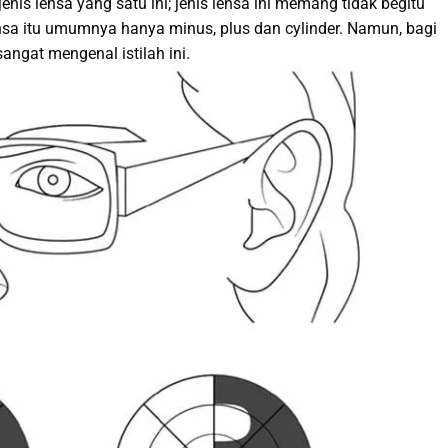
enis lensa yang satu ini; jenis lensa ini memang tidak begitu
ensa itu umumnya hanya minus, plus dan cylinder. Namun, bagi
angat mengenal istilah ini.