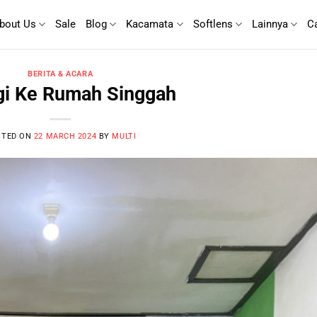
bout Us
Sale
Blog
Kacamata
Softlens
Lainnya
C
BERITA & ACARA
gi Ke Rumah Singgah
STED ON
22 MARCH 2024
BY
MULTI