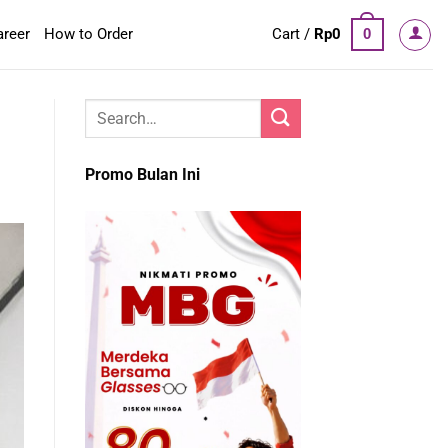
areer
How to Order
Cart /
Rp
0
0
Promo Bulan Ini