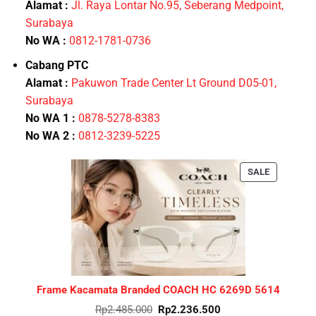
Alamat :
Jl. Raya Lontar No.95, Seberang Medpoint,
Surabaya
No WA :
0812-1781-0736
Cabang PTC
Alamat :
Pakuwon Trade Center Lt Ground D05-01,
Surabaya
No WA 1 :
0878-5278-8383
No WA 2 :
0812-3239-5225
PRODUCT
SALE
ON
SALE
Frame Kacamata Branded COACH HC 6269D 5614
Original
Current
Rp
2.485.000
Rp
2.236.500