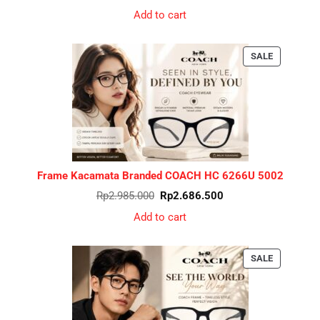
price
price
was:
is:
Add to cart
Rp2.485.000.
Rp2.236.500.
PRODUCT
SALE
ON
SALE
Frame Kacamata Branded COACH HC 6266U 5002
Original
Current
Rp
2.985.000
Rp
2.686.500
price
price
was:
is:
Add to cart
Rp2.985.000.
Rp2.686.500.
PRODUCT
SALE
ON
SALE