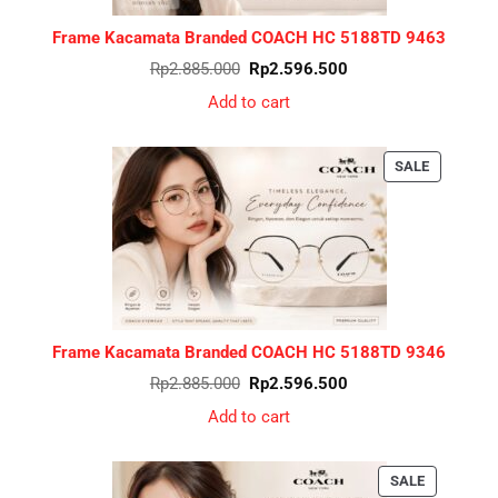
Frame Kacamata Branded COACH HC 5188TD 9463
Original
Current
Rp
2.885.000
Rp
2.596.500
price
price
was:
is:
Add to cart
Rp2.885.000.
Rp2.596.500.
PRODUCT
SALE
ON
SALE
Frame Kacamata Branded COACH HC 5188TD 9346
Original
Current
Rp
2.885.000
Rp
2.596.500
price
price
was:
is:
Add to cart
Rp2.885.000.
Rp2.596.500.
PRODUCT
SALE