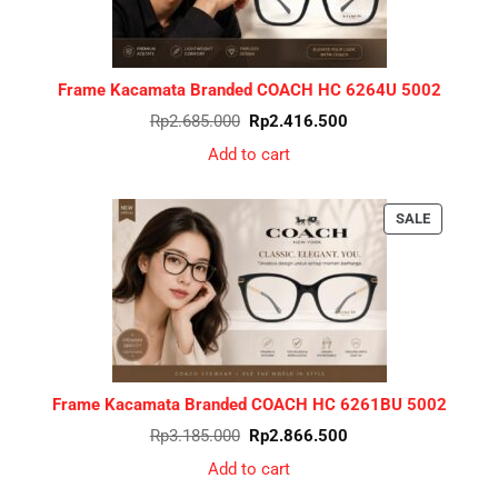
Frame Kacamata Branded COACH HC 6264U 5002
Original
Current
Rp
2.685.000
Rp
2.416.500
price
price
was:
is:
Add to cart
Rp2.685.000.
Rp2.416.500.
PRODUCT
SALE
ON
SALE
Frame Kacamata Branded COACH HC 6261BU 5002
Original
Current
Rp
3.185.000
Rp
2.866.500
price
price
was:
is:
Add to cart
Rp3.185.000.
Rp2.866.500.