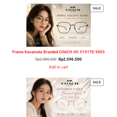
PRODUCT
SALE
ON
SALE
Frame Kacamata Branded COACH HC 5191TD 9003
Original
Current
Rp
2.885.000
Rp
2.596.500
price
price
was:
is:
Add to cart
Rp2.885.000.
Rp2.596.500.
PRODUCT
SALE
ON
SALE