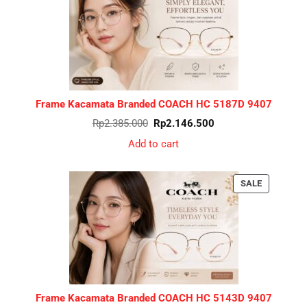
ON
SALE
Frame Kacamata Branded COACH HC 5187D 9407
Original
Current
Rp
2.385.000
Rp
2.146.500
price
price
was:
is:
Add to cart
Rp2.385.000.
Rp2.146.500.
PRODUCT
SALE
ON
SALE
Frame Kacamata Branded COACH HC 5143D 9407