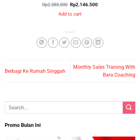
Original
Current
Rp
2.385.000
Rp
2.146.500
price
price
was:
is:
Add to cart
Rp2.385.000.
Rp2.146.500.
Monthly Sales Training With
Berbagi Ke Rumah Singgah
Bara Coaching
Promo Bulan Ini