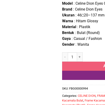
pric
Model
: Celine Dion Eyes
was
Brand
: Celine Dion Eyes
Rp1
Ukuran
: 46□20–137 mm
Warna
: Hitam Glossy
Material
: Plastik
Bentuk
: Bulat (Round)
Gaya
: Casual / Fashion
Gender
: Wanita
Frame Kacamata Branded Cel
SKU:
FBG00000994
Categories:
CELINE DION
,
FRAM
Kacamata Bulat
,
Frame Kacamat