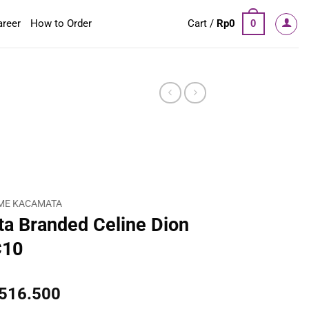
areer
How to Order
Cart /
Rp
0
0
ME KACAMATA
a Branded Celine Dion
C10
inal
Current
.516.500