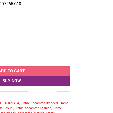
e
price
 CD7265 C10
:
is:
.685.000.
Rp1.516.500.
ine Dion Eyes CD7265 C10 quantity
ADD TO CART
BUY NOW
E KACAMATA
,
Frame Kacamata Branded
,
Frame
a Casual
,
Frame Kacamata Fashion
,
Frame