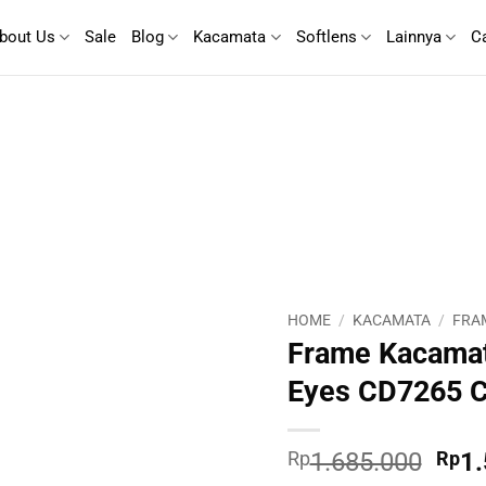
bout Us
Sale
Blog
Kacamata
Softlens
Lainnya
C
HOME
/
KACAMATA
/
FRA
Frame Kacamat
Eyes CD7265 
Orig
Rp
1.685.000
Rp
1