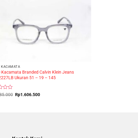
 KACAMATA
 Kacamata Branded Calvin Klein Jeans
FRAME KACAMATA
227LB Ukuran 51 – 19 – 145
CALLISTA H2573 C1
Original
Current
85.000
Rp
1.606.500
Rated
Rp
485.000
price
price
0
was:
is:
Rp1.785.000.
Rp1.606.500.
out
of
5