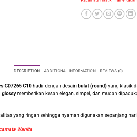
Kacamata Plastik
,
Frame Kacam
DESCRIPTION
ADDITIONAL INFORMATION
REVIEWS (0)
es CD7265 C10
hadir dengan desain
bulat (round)
yang klasik d
 glossy
memberikan kesan elegan, simpel, dan mudah dipadukan
rkualitas yang ringan sehingga nyaman digunakan sepanjang hari
camata Wanita