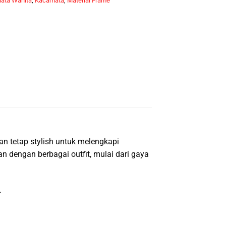
ata Wanita
,
Kacamata
,
Material Frame
an tetap stylish untuk melengkapi
 dengan berbagai outfit, mulai dari gaya
.