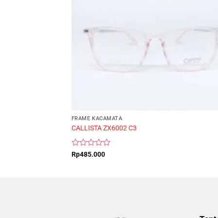
FRAME KACAMATA
CALLISTA ZX6002 C3
Rated
Rp
485.000
0
out
of
5