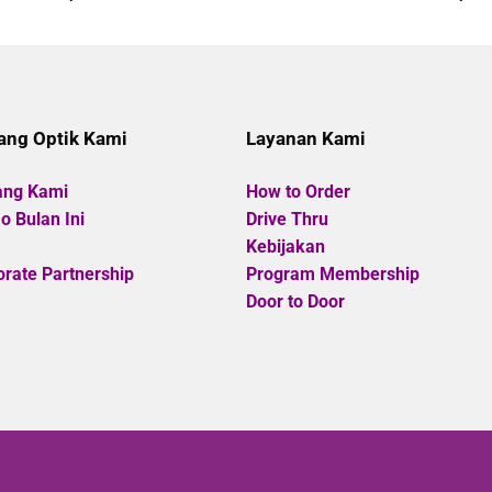
0
0
out
out
of
of
5
5
ang Optik Kami
Layanan Kami
ang Kami
How to Order
 Bulan Ini
Drive Thru
Kebijakan
rate Partnership
Program Membership
Door to Door