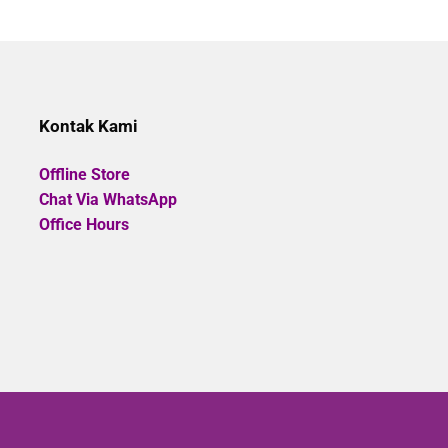
was:
out
Rp1.78
of
5
Kontak Kami
Offline Store
Chat Via WhatsApp
Office Hours