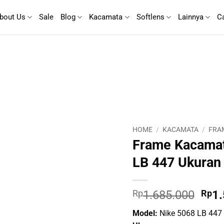
bout Us
Sale
Blog
Kacamata
Softlens
Lainnya
C
HOME
/
KACAMATA
/
FRA
Frame Kacamat
LB 447 Ukuran 
Orig
Rp
1.685.000
Rp
1
pric
Model:
Nike 5068 LB 447
was