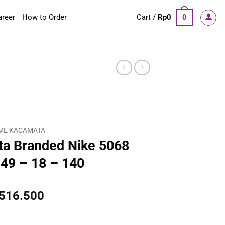
areer
How to Order
Cart /
Rp
0
0
ME KACAMATA
a Branded Nike 5068
49 – 18 – 140
inal
Current
.516.500
e
price
:
is: