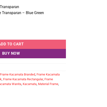
.685.000.
Rp1.516.500.
 Transparan
e Transparan – Blue Green
ADD TO CART
BUY NOW
Frame Kacamata Branded
,
Frame Kacamata
ik
,
Frame Kacamata Rectangular
,
Frame
acamata Wanita
,
Kacamata
,
Material Frame
,