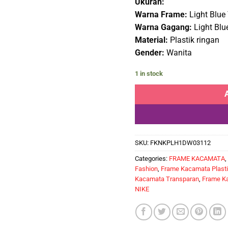
Ukuran:
Rp1
Warna Frame:
Light Blue
Warna Gagang:
Light Blu
Material:
Plastik ringan
Gender:
Wanita
1 in stock
SKU:
FKNKPLH1DW03112
Categories:
FRAME KACAMATA
,
Fashion
,
Frame Kacamata Plast
Kacamata Transparan
,
Frame K
NIKE