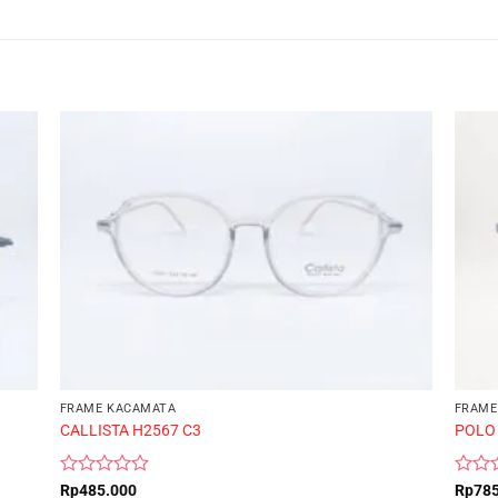
FRAME KACAMATA
FRAME
CALLISTA H2567 C3
POLO
Rated
Rated
Rp
485.000
Rp
78