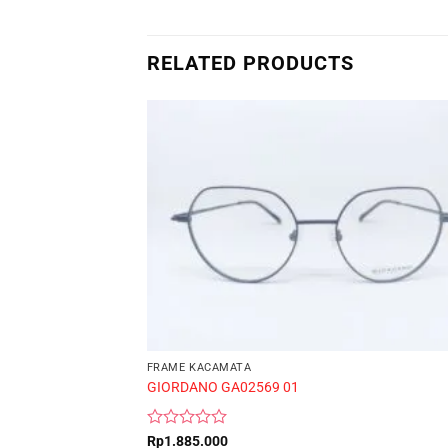
RELATED PRODUCTS
FRAME KACAMATA
GIORDANO GA02569 01
Rated
Rp
1.885.000