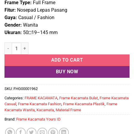
Frame Type:
Full Frame
Fitur:
Nosepad Lepas Pasang
Gaya:
Casual / Fashion
Gender:
Wanita
Ukuran:
50□19–145 mm
Frame Kacamata Wanita YOURS ID 1205 C2 quantity
ADD TO CART
BUY NOW
SKU:
FHG00001962
Categories:
FRAME KACAMATA
,
Frame Kacamata Bulat
,
Frame Kacamata
Casual
,
Frame Kacamata Fashion
,
Frame Kacamata Plastik
,
Frame
Kacamata Wanita
,
Kacamata
,
Material Frame
Brand:
Frame Kacamata Yours ID