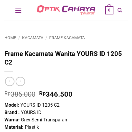
Skip
0
to
content
HOME
/
KACAMATA
/
FRAME KACAMATA
Frame Kacamata Wanita YOURS ID 1205
C2
Original
Current
Rp
385.000
Rp
346.500
price
price
Model:
YOURS ID 1205 C2
was:
is:
Brand :
YOURS ID
Rp385.000.
Rp346.500.
Warna:
Grey Semi Transparan
Material:
Plastik