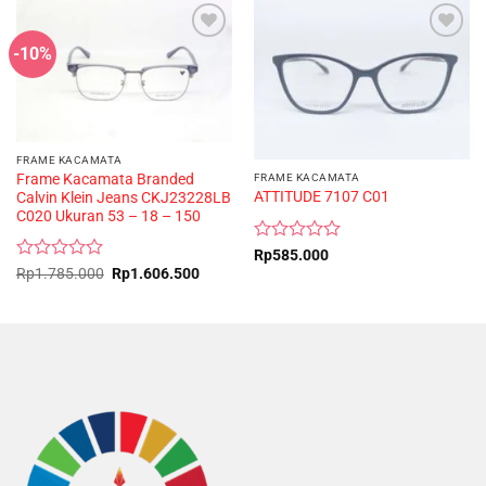
-10%
FRAME KACAMATA
Frame Kacamata Branded
FRAME KACAMATA
ATTITUDE 7107 C01
Calvin Klein Jeans CKJ23228LB
C020 Ukuran 53 – 18 – 150
Rated
Rp
585.000
0
Rated
Original
Current
Rp
1.785.000
Rp
1.606.500
price
price
out
0
was:
is:
of
out
Rp1.785.000.
Rp1.606.500.
5
of
5