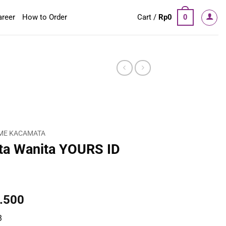
areer
How to Order
Cart /
Rp
0
0
ME KACAMATA
a Wanita YOURS ID
al
Current
.500
price
3
is: