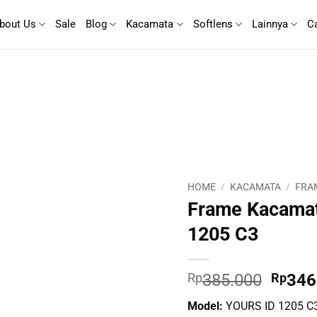
bout Us
Sale
Blog
Kacamata
Softlens
Lainnya
C
HOME
/
KACAMATA
/
FRA
Frame Kacamat
1205 C3
Origin
Rp
385.000
Rp
346
price
Model:
YOURS ID 1205 C
was: