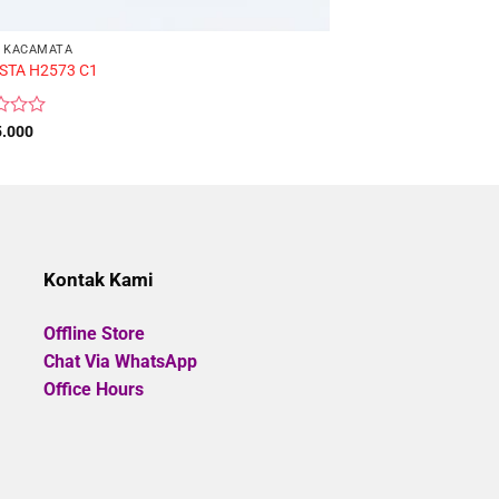
FRAME KACAMATA
Frame Kacamata Bran
 KACAMATA
CKJ22227LB Ukuran 
STA H2573 C1
Rated
Origina
Rp
1.785.000
Rp
1.6
5.000
price
0
was:
out
Rp1.78
of
5
Kontak Kami
Offline Store
Chat Via WhatsApp
Office Hours