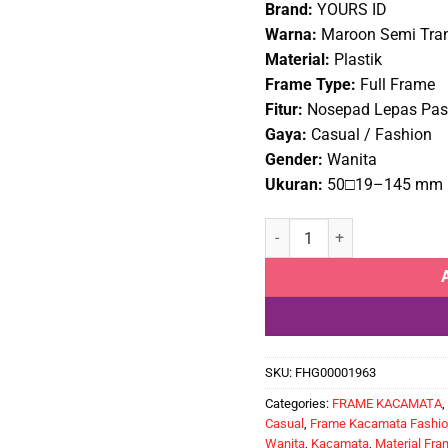
Brand:
YOURS ID
Rp385
Warna:
Maroon Semi Tra
Material:
Plastik
Frame Type:
Full Frame
Fitur:
Nosepad Lepas Pa
Gaya:
Casual / Fashion
Gender:
Wanita
Ukuran:
50□19–145 mm
Frame Kacamata Wanita YOUR
SKU:
FHG00001963
Categories:
FRAME KACAMATA
,
Casual
,
Frame Kacamata Fashio
Wanita
,
Kacamata
,
Material Fra