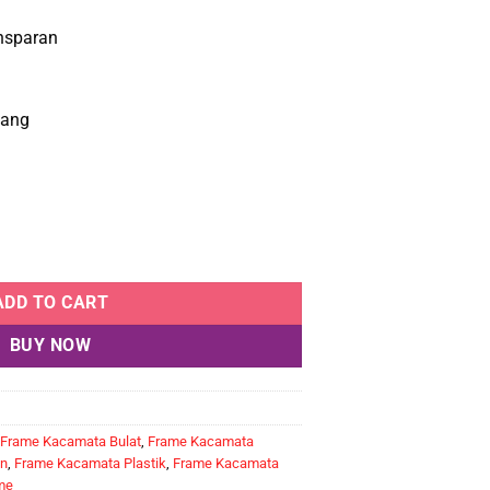
.000.
Rp346.500.
nsparan
sang
S ID 1205 C3 quantity
ADD TO CART
BUY NOW
Frame Kacamata Bulat
,
Frame Kacamata
n
,
Frame Kacamata Plastik
,
Frame Kacamata
me