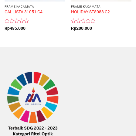
FRAME KACAMATA
FRAME KACAMATA
CALLISTA 31051 C4
HOLIDAY ST8088 C2
Rated
Rated
Rp
485.000
Rp
200.000
0
0
out
out
of
of
5
5