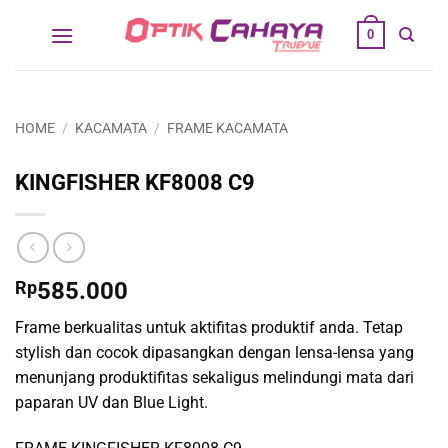
Skip
0
to
content
HOME
/
KACAMATA
/
FRAME KACAMATA
KINGFISHER KF8008 C9
Rp
585.000
Frame berkualitas untuk aktifitas produktif anda. Tetap
stylish dan cocok dipasangkan dengan lensa-lensa yang
menunjang produktifitas sekaligus melindungi mata dari
paparan UV dan Blue Light.