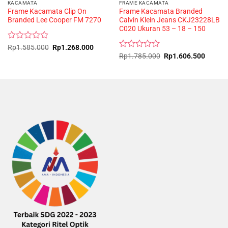
KACAMATA
FRAME KACAMATA
Frame Kacamata Clip On
Frame Kacamata Branded
Branded Lee Cooper FM 7270
Calvin Klein Jeans CKJ23228LB
C020 Ukuran 53 – 18 – 150
Rated
Original
Current
Rp
1.585.000
Rp
1.268.000
price
price
0
Rated
Original
Curren
Rp
1.785.000
Rp
1.606.500
was:
is:
price
price
out
0
Rp1.585.000.
Rp1.268.000.
was:
is:
of
out
Rp1.785.000.
Rp1.60
5
of
5