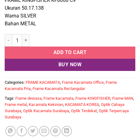
FRAME KINGFISHER KF8008 C9
Ukuran 50.17.138
Warna SILVER
Bahan METAL
KINGFISHER KF8008 C9 quantity
ADD TO CART
BUY NOW
Categories:
FRAME KACAMATA
,
Frame Kacamata Office
,
Frame
Kacamata Pria
,
Frame Kacamata Rectangular
Tags:
Frame dewasa
,
Frame kacamata
,
Frame KINGFISHER
,
Frame MAN
,
Frame metal
,
Kacamata Kekinian
,
KACAMATA KOREA
,
Optik Cahaya
Surabaya
,
Optik Kacamata Surabaya
,
Optik Terdekat
,
Optik Terpercaya
Surabaya