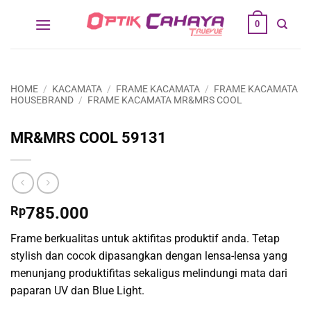
Skip
0
to
content
HOME
/
KACAMATA
/
FRAME KACAMATA
/
FRAME KACAMATA
HOUSEBRAND
/
FRAME KACAMATA MR&MRS COOL
MR&MRS COOL 59131
Rp
785.000
Frame berkualitas untuk aktifitas produktif anda. Tetap
stylish dan cocok dipasangkan dengan lensa-lensa yang
menunjang produktifitas sekaligus melindungi mata dari
paparan UV dan Blue Light.