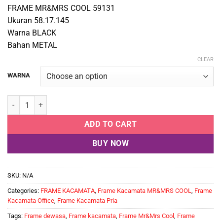
FRAME MR&MRS COOL 59131
Ukuran 58.17.145
Warna BLACK
Bahan METAL
CLEAR
WARNA
MR&MRS COOL 59131 quantity
ADD TO CART
BUY NOW
SKU:
N/A
Categories:
FRAME KACAMATA
,
Frame Kacamata MR&MRS COOL
,
Frame
Kacamata Office
,
Frame Kacamata Pria
Tags:
Frame dewasa
,
Frame kacamata
,
Frame Mr&Mrs Cool
,
Frame