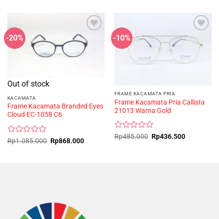
-20%
-10%
Out of stock
FRAME KACAMATA PRIA
KACAMATA
Frame Kacamata Pria Callista
Frame Kacamata Branded Eyes
21013 Warna Gold
Cloud EC-1058 C6
Rated
Original
Current
Rp
485.000
Rp
436.500
Rated
Original
Current
Rp
1.085.000
Rp
868.000
price
price
0
price
price
0
was:
is:
out
was:
is:
Rp485.000.
Rp436.500
out
Rp1.085.000.
Rp868.000.
of
of
5
5