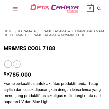
Skip
0
to
content
HOME
/
KACAMATA
/
FRAME KACAMATA
/
FRAME KACAMATA
HOUSEBRAND
/
FRAME KACAMATA MR&MRS COOL
MR&MRS COOL 7188
Rp
785.000
Frame berkualitas untuk aktifitas produktif anda. Tetap
stylish dan cocok dipasangkan dengan lensa-lensa yang
menunjang produktifitas sekaligus melindungi mata dari
paparan UV dan Blue Light.