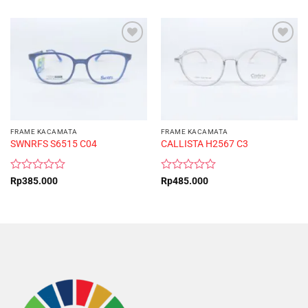
FRAME KACAMATA
FRAME KACAMATA
SWNRFS S6515 C04
CALLISTA H2567 C3
Rated
Rated
Rp
385.000
Rp
485.000
0
0
out
out
of
of
5
5