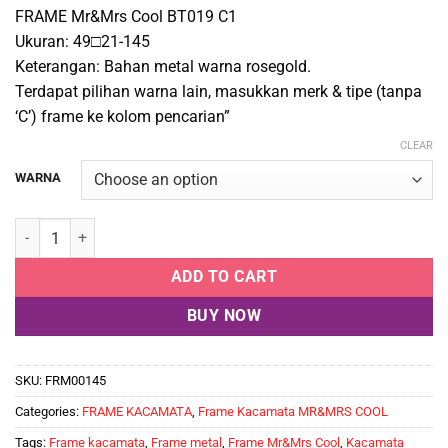
FRAME Mr&Mrs Cool BT019 C1
Ukuran: 49□21-145
Keterangan: Bahan metal warna rosegold.
Terdapat pilihan warna lain, masukkan merk & tipe (tanpa
‘C’) frame ke kolom pencarian”
CLEAR
WARNA
Mr&Mrs Cool BT019 C1 quantity
ADD TO CART
BUY NOW
SKU:
FRM00145
Categories:
FRAME KACAMATA
,
Frame Kacamata MR&MRS COOL
Tags:
Frame kacamata
,
Frame metal
,
Frame Mr&Mrs Cool
,
Kacamata