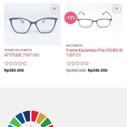
-10%
KACAMATA
Frame Kacamata Pria YOURS ID
FRAME KACAMATA
ATTITUDE 7107 C01
1201 C1
Rated
Rated
Original
Current
Rp
585.000
Rp
385.000
Rp
346.500
price
price
0
0
was:
is:
out
out
Rp385.000.
Rp346.500
of
of
5
5