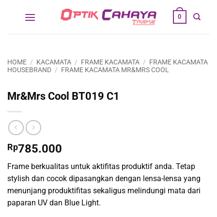
Skip
0
to
content
HOME
/
KACAMATA
/
FRAME KACAMATA
/
FRAME KACAMATA
HOUSEBRAND
/
FRAME KACAMATA MR&MRS COOL
Mr&Mrs Cool BT019 C1
Rp
785.000
Frame berkualitas untuk aktifitas produktif anda. Tetap
stylish dan cocok dipasangkan dengan lensa-lensa yang
menunjang produktifitas sekaligus melindungi mata dari
paparan UV dan Blue Light.