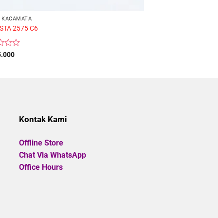
 KACAMATA
FRAME KACAMATA
STA 2575 C6
CALLISTA H2567 C3
Rated
5.000
Rp
485.000
0
out
of
5
Kontak Kami
Offline Store
Chat Via WhatsApp
Office Hours