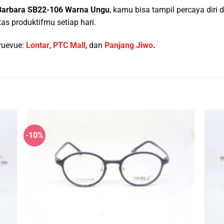
Barbara SB22-106 Warna Ungu
, kamu bisa tampil percaya diri
as produktifmu setiap hari.
ruevue:
Lontar
,
PTC Mall
, dan
Panjang Jiwo
.
-10%