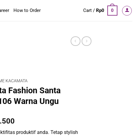
areer
How to Order
Cart /
Rp
0
0
ME KACAMATA
a Fashion Santa
106 Warna Ungu
al
Current
.500
price
tifitas produktif anda. Tetap stylish
is: