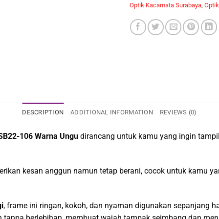
Optik Kacamata Surabaya
,
Optik
DESCRIPTION
ADDITIONAL INFORMATION
REVIEWS (0)
 SB22-106 Warna Ungu
dirancang untuk kamu yang ingin tampi
ikan kesan anggun namun tetap berani, cocok untuk kamu yang 
i
, frame ini ringan, kokoh, dan nyaman digunakan sepanjang ha
h tanpa berlebihan, membuat wajah tampak seimbang dan me