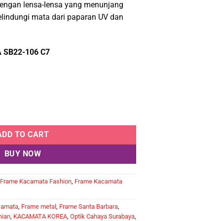
engan lensa-lensa yang menunjang
.000.
Rp706.500.
elindungi mata dari paparan UV dan
SB22-106 C7
ta Barbara SB22-106 Warna Ungu quantity
ADD TO CART
BUY NOW
Frame Kacamata Fashion
,
Frame Kacamata
camata
,
Frame metal
,
Frame Santa Barbara
,
nian
,
KACAMATA KOREA
,
Optik Cahaya Surabaya
,