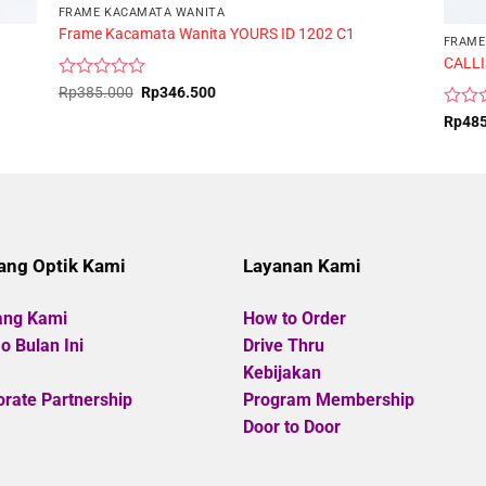
FRAME KACAMATA WANITA
Frame Kacamata Wanita YOURS ID 1202 C1
FRAME
CALLI
Rated
Original
Current
Rp
385.000
Rp
346.500
price
price
0
Rated
was:
is:
Rp
48
out
Rp385.000.
Rp346.500.
0
of
out
5
of
5
ang Optik Kami
Layanan Kami
ang Kami
How to Order
 Bulan Ini
Drive Thru
Kebijakan
rate Partnership
Program Membership
Door to Door