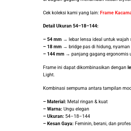
Cek koleksi kami yang lain:
Frame Kacama
Detail Ukuran 54–18–144:
– 54 mm →
lebar lensa ideal untuk wajah
– 18 mm →
bridge pas di hidung, nyaman 
– 144 mm →
panjang gagang ergonomis u
Frame ini dapat dikombinasikan dengan
l
Light.
Kombinasi sempurna antara tampilan modis
– Material:
Metal ringan & kuat
– Warna:
Ungu elegan
– Ukuran:
54–18–144
–
Kesan Gaya:
Feminin, berani, dan profes