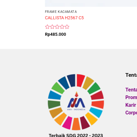
FRAME KACAMATA
CALLISTA H2567 C5
Rated
Rp
485.000
0
out
of
5
Tent
Tent
Promo
Karir
Corpo