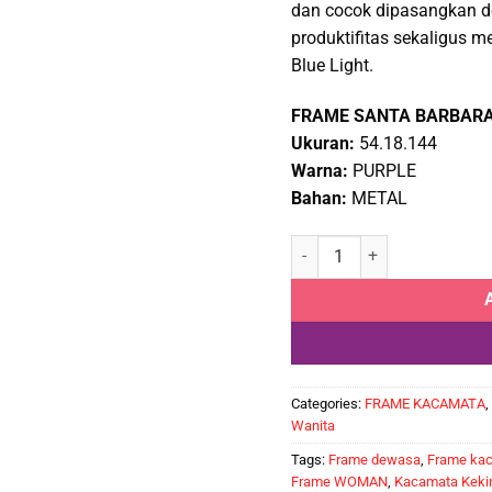
dan cocok dipasangkan d
Rp785
produktifitas sekaligus m
Blue Light.
FRAME SANTA BARBARA 
Ukuran:
54.18.144
Warna:
PURPLE
Bahan:
METAL
Frame Kacamata Fashion San
Categories:
FRAME KACAMATA
,
Wanita
Tags:
Frame dewasa
,
Frame ka
Frame WOMAN
,
Kacamata Keki