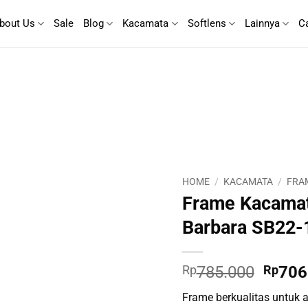
bout Us
Sale
Blog
Kacamata
Softlens
Lainnya
C
HOME
/
KACAMATA
/
FRA
Frame Kacamat
Barbara SB22-
Origin
Rp
785.000
Rp
706
price
Frame berkualitas untuk ak
was: