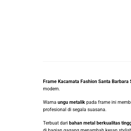
Frame Kacamata Fashion Santa Barbara
modern.
Warna
ungu metalik
pada frame ini member
profesional di segala suasana.
Terbuat dari
bahan metal berkualitas tingg
di bagian gagang menambah kesan stylis