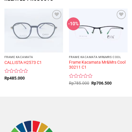
-10%
FRAME KACAMATA
FRAME KACAMATA MR&MRS COOL
Frame Kacamata Mr&Mrs Cool
CALLISTA H2573 C1
30211 C1
Rated
Rp
485.000
0
Rated
Original
Current
Rp
785.000
Rp
706.500
price
price
out
0
was:
is:
of
out
Rp785.000.
Rp706.500
5
of
5