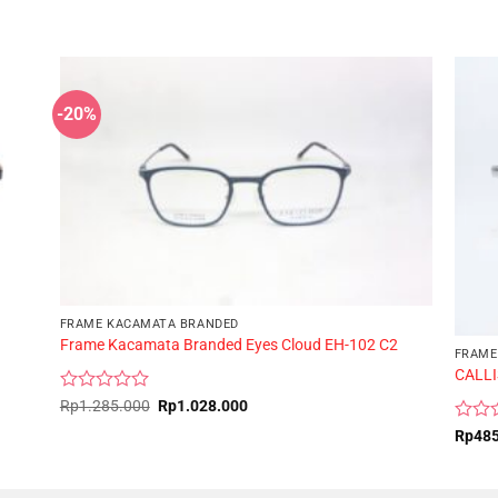
-20%
FRAME KACAMATA BRANDED
Frame Kacamata Branded Eyes Cloud EH-102 C2
FRAME
CALLI
Rated
Original
Current
Rp
1.285.000
Rp
1.028.000
price
price
0
Rated
was:
is:
Rp
48
out
Rp1.285.000.
Rp1.028.000.
0
of
out
5
of