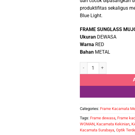
dan cocok dipasangkan d
Rp385
produktifitas sekaligus m
Blue Light.
FRAME SUNGLASS MUJO
Ukuran
DEWASA
Warna
RED
Bahan
METAL
Kacamata Sunglass MUJOSH
Categories:
Frame Kacamata Me
Tags:
Frame dewasa
,
Frame ka
WOMAN
,
Kacamata Kekinian
,
K
Kacamata Surabaya
,
Optik Terd