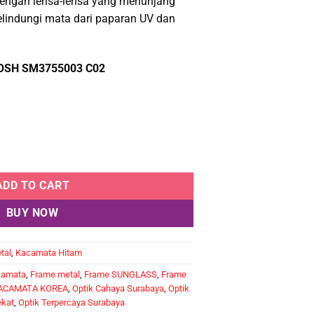
engan lensa-lensa yang menunjang
.000.
Rp346.500.
elindungi mata dari paparan UV dan
SH SM3755003 C02
 SM3755003 C02 quantity
ADD TO CART
BUY NOW
tal
,
Kacamata Hitam
camata
,
Frame metal
,
Frame SUNGLASS
,
Frame
ACAMATA KOREA
,
Optik Cahaya Surabaya
,
Optik
ekat
,
Optik Terpercaya Surabaya