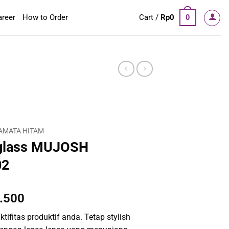
areer
How to Order
Cart /
Rp
0
0
AMATA HITAM
glass MUJOSH
02
al
Current
.500
price
tifitas produktif anda. Tetap stylish
is: