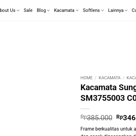
bout Us
Sale
Blog
Kacamata
Softlens
Lainnya
C
HOME
/
KACAMATA
/
KAC
Kacamata Sun
SM3755003 C
Origin
Rp
385.000
Rp
346
price
Frame berkualitas untuk ak
was: