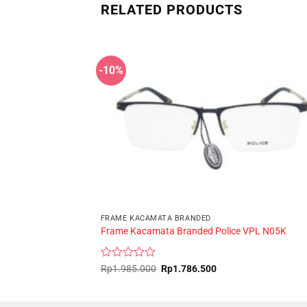
RELATED PRODUCTS
-10%
FRAME KACAMATA BRANDED
Frame Kacamata Branded Police VPL N05K
Rated
Original
Current
Rp
1.985.000
Rp
1.786.500
price
price
0
was:
is:
out
Rp1.985.000.
Rp1.786.500.
of