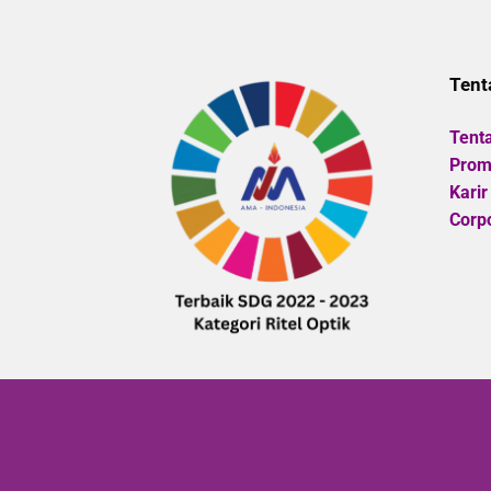
5
Tent
Tent
Promo
Karir
Corpo