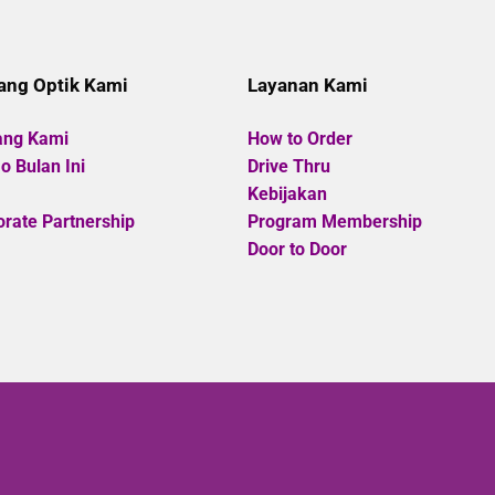
5
ang Optik Kami
Layanan Kami
ang Kami
How to Order
 Bulan Ini
Drive Thru
Kebijakan
rate Partnership
Program Membership
Door to Door
Copyright
©
Optik Cahaya