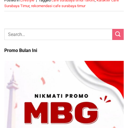
Posted in
Lifestyle
|
Tagged
cafe surabaya timur favorit
,
Karakter Cafe
Surabaya Timur
,
rekomendasi cafe surabaya timur
Promo Bulan Ini