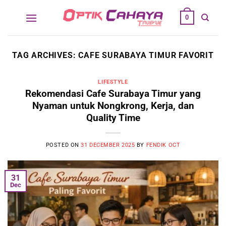
Skip
0
to
content
TAG ARCHIVES:
CAFE SURABAYA TIMUR FAVORIT
LIFESTYLE
Rekomendasi Cafe Surabaya Timur yang
Nyaman untuk Nongkrong, Kerja, dan
Quality Time
POSTED ON
31 DECEMBER 2025
BY
FENDIK OCT
31
Dec