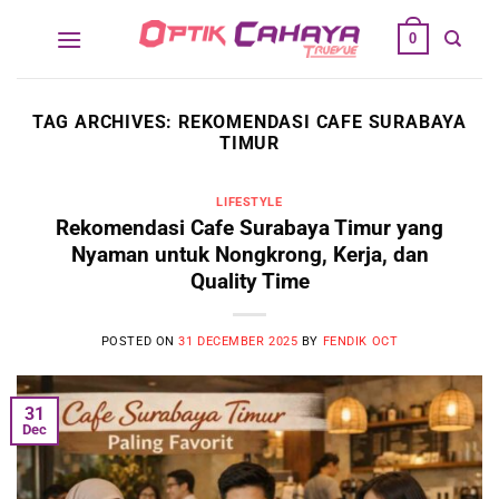
Skip
0
to
content
TAG ARCHIVES:
REKOMENDASI CAFE SURABAYA
TIMUR
LIFESTYLE
Rekomendasi Cafe Surabaya Timur yang
Nyaman untuk Nongkrong, Kerja, dan
Quality Time
POSTED ON
31 DECEMBER 2025
BY
FENDIK OCT
31
Dec