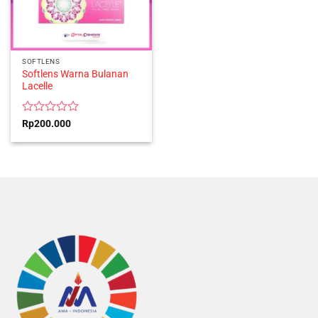
SOFTLENS
Softlens Warna Bulanan
Lacelle
Rated
Rp
200.000
0
out
of
5