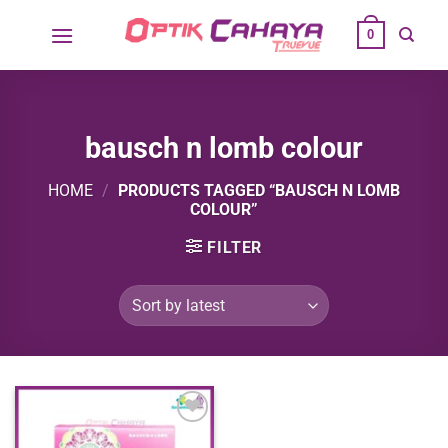
Skip
0
to
content
bausch n lomb colour
HOME
/
PRODUCTS TAGGED “BAUSCH N LOMB
COLOUR”
FILTER