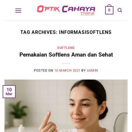
Skip
0
to
content
TAG ARCHIVES:
INFORMASISOFTLENS
SOFTLENS
Pemakaian Softlens Aman dan Sehat
POSTED ON
10 MARCH 2021
BY
ADMIN
10
Mar