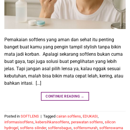
Pemakaian softlens yang aman dan sehat itu penting
banget buat kamu yang pengin tampil stylish tanpa bikin
mata jadi korban. Apalagi sekarang softlens bukan cuma
buat gaya, tapi juga solusi buat penglihatan yang lebih
jelas. Tapi jangan asal pilih lensa ya, kalau nggak sesuai
kebutuhan, malah bisa bikin mata cepat lelah, kering, atau
bahkan iritasi. […]
CONTINUE READING
→
Posted in
SOFTLENS
|
Tagged
cairan softlens
,
EDUKASI
,
informasisoftlens
,
kebersihkansoftlens
,
perawatan softlens
,
silicon
hydrogel
,
softlens silinder
,
softlensbagus
,
softlensmurah
,
softlenswarna