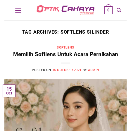
Skip
0
to
content
TAG ARCHIVES:
SOFTLENS SILINDER
SOFTLENS
Memilih Softlens Untuk Acara Pernikahan
POSTED ON
15 OCTOBER 2021
BY
ADMIN
15
Oct