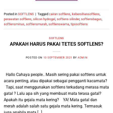
Posted in
SOFTLENS
|
Tagged
cairan softlens
,
kebersihansoftlens
,
perawatan softlens
,
silicon hydrogel
,
softlens silinder
,
softlensbagus
,
softlensminus
,
softlensmurah
,
softlenswarna
,
tipssoftlens
SOFTLENS
APAKAH HARUS PAKAI TETES SOFTLENS?
POSTED ON
10 SEPTEMBER 2021
BY
ADMIN
Hallo Cahaya people.. Masih sering pakai softlens untuk
acara penting, atau dipakai sebagai pengganti kacamata?
Tapi, saat menggunakan softlens terkadang merasa mata
gatal ? Lalu apa sih yang membuat mata terasa gatal?
Apakah itu gejala mata kering? YA! Mata gatal dan
merah adalah salah satu gejala mata kering. Termasuk
juga apabila mata […]