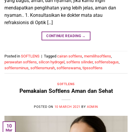
yang bagus, aman, dan nyaman, jika kamu ingin
mendapatkan penglihatan yang lebih jelas, aman dan
nyaman.. 1. Konsultasikan ke dokter mata atau
refraksionis di Optik […]
CONTINUE READING
→
Posted in
SOFTLENS
|
Tagged
cairan softlens
,
memilihsoftlens
,
perawatan softlens
,
silicon hydrogel
,
softlens silinder
,
softlensbagus
,
softlensminus
,
softlensmurah
,
softlenswarna
,
tipssoftlens
SOFTLENS
Pemakaian Softlens Aman dan Sehat
POSTED ON
10 MARCH 2021
BY
ADMIN
10
Mar