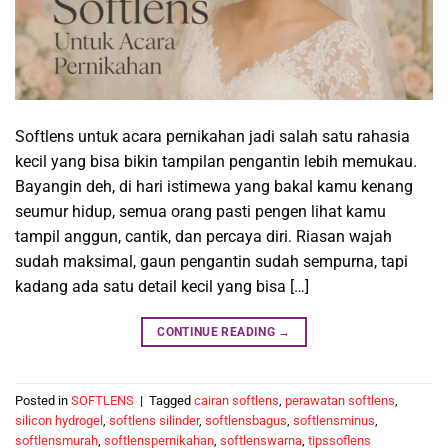
Softlens untuk acara pernikahan jadi salah satu rahasia
kecil yang bisa bikin tampilan pengantin lebih memukau.
Bayangin deh, di hari istimewa yang bakal kamu kenang
seumur hidup, semua orang pasti pengen lihat kamu
tampil anggun, cantik, dan percaya diri. Riasan wajah
sudah maksimal, gaun pengantin sudah sempurna, tapi
kadang ada satu detail kecil yang bisa […]
CONTINUE READING
→
Posted in
SOFTLENS
|
Tagged
cairan softlens
,
perawatan softlens
,
silicon hydrogel
,
softlens silinder
,
softlensbagus
,
softlensminus
,
softlensmurah
,
softlenspernikahan
,
softlenswarna
,
tipssoflens