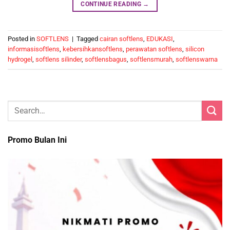
CONTINUE READING
→
Posted in
SOFTLENS
|
Tagged
cairan softlens
,
EDUKASI
,
informasisoftlens
,
kebersihkansoftlens
,
perawatan softlens
,
silicon
hydrogel
,
softlens silinder
,
softlensbagus
,
softlensmurah
,
softlenswarna
Promo Bulan Ini