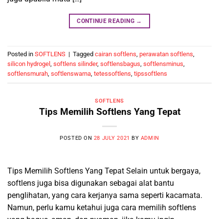
CONTINUE READING
→
Posted in
SOFTLENS
|
Tagged
cairan softlens
,
perawatan softlens
,
silicon hydrogel
,
softlens silinder
,
softlensbagus
,
softlensminus
,
softlensmurah
,
softlenswarna
,
tetessoftlens
,
tipssoftlens
SOFTLENS
Tips Memilih Softlens Yang Tepat
POSTED ON
28 JULY 2021
BY
ADMIN
Tips Memilih Softlens Yang Tepat Selain untuk bergaya,
softlens juga bisa digunakan sebagai alat bantu
penglihatan, yang cara kerjanya sama seperti kacamata.
Namun, perlu kamu ketahui juga cara memilih softlens