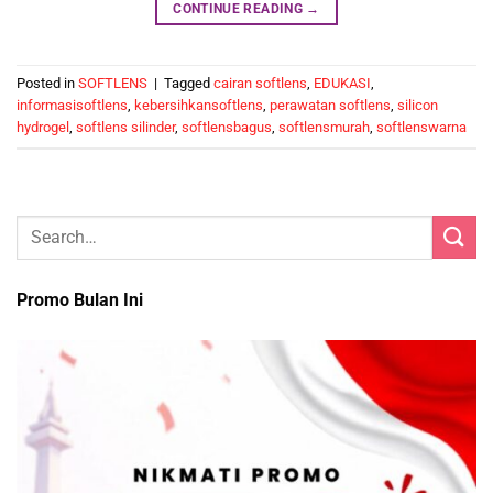
CONTINUE READING
→
Posted in
SOFTLENS
|
Tagged
cairan softlens
,
EDUKASI
,
informasisoftlens
,
kebersihkansoftlens
,
perawatan softlens
,
silicon
hydrogel
,
softlens silinder
,
softlensbagus
,
softlensmurah
,
softlenswarna
Promo Bulan Ini