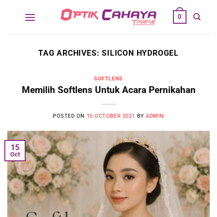
Skip
0
to
content
TAG ARCHIVES:
SILICON HYDROGEL
SOFTLENS
Memilih Softlens Untuk Acara Pernikahan
POSTED ON
15 OCTOBER 2021
BY
ADMIN
15
Oct