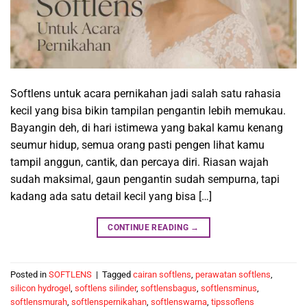
Softlens untuk acara pernikahan jadi salah satu rahasia
kecil yang bisa bikin tampilan pengantin lebih memukau.
Bayangin deh, di hari istimewa yang bakal kamu kenang
seumur hidup, semua orang pasti pengen lihat kamu
tampil anggun, cantik, dan percaya diri. Riasan wajah
sudah maksimal, gaun pengantin sudah sempurna, tapi
kadang ada satu detail kecil yang bisa […]
CONTINUE READING
→
Posted in
SOFTLENS
|
Tagged
cairan softlens
,
perawatan softlens
,
silicon hydrogel
,
softlens silinder
,
softlensbagus
,
softlensminus
,
softlensmurah
,
softlenspernikahan
,
softlenswarna
,
tipssoflens