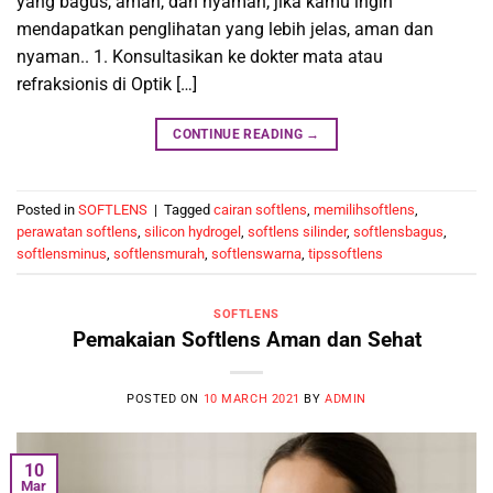
yang bagus, aman, dan nyaman, jika kamu ingin
mendapatkan penglihatan yang lebih jelas, aman dan
nyaman.. 1. Konsultasikan ke dokter mata atau
refraksionis di Optik […]
CONTINUE READING
→
Posted in
SOFTLENS
|
Tagged
cairan softlens
,
memilihsoftlens
,
perawatan softlens
,
silicon hydrogel
,
softlens silinder
,
softlensbagus
,
softlensminus
,
softlensmurah
,
softlenswarna
,
tipssoftlens
SOFTLENS
Pemakaian Softlens Aman dan Sehat
POSTED ON
10 MARCH 2021
BY
ADMIN
10
Mar