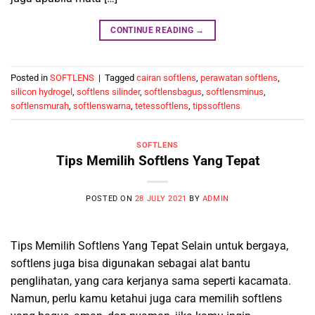
CONTINUE READING
→
Posted in
SOFTLENS
|
Tagged
cairan softlens
,
perawatan softlens
,
silicon hydrogel
,
softlens silinder
,
softlensbagus
,
softlensminus
,
softlensmurah
,
softlenswarna
,
tetessoftlens
,
tipssoftlens
SOFTLENS
Tips Memilih Softlens Yang Tepat
POSTED ON
28 JULY 2021
BY
ADMIN
Tips Memilih Softlens Yang Tepat Selain untuk bergaya,
softlens juga bisa digunakan sebagai alat bantu
penglihatan, yang cara kerjanya sama seperti kacamata.
Namun, perlu kamu ketahui juga cara memilih softlens