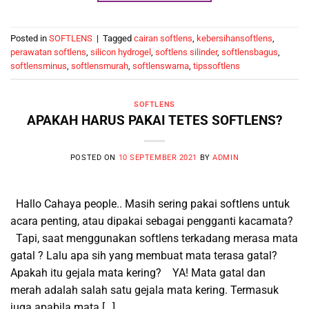
Posted in
SOFTLENS
|
Tagged
cairan softlens
,
kebersihansoftlens
,
perawatan softlens
,
silicon hydrogel
,
softlens silinder
,
softlensbagus
,
softlensminus
,
softlensmurah
,
softlenswarna
,
tipssoftlens
SOFTLENS
APAKAH HARUS PAKAI TETES SOFTLENS?
POSTED ON
10 SEPTEMBER 2021
BY
ADMIN
Hallo Cahaya people.. Masih sering pakai softlens untuk
acara penting, atau dipakai sebagai pengganti kacamata?
Tapi, saat menggunakan softlens terkadang merasa mata
gatal ? Lalu apa sih yang membuat mata terasa gatal?
Apakah itu gejala mata kering? YA! Mata gatal dan
merah adalah salah satu gejala mata kering. Termasuk
juga apabila mata […]