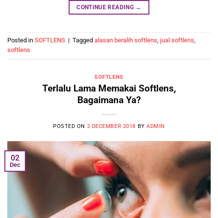
CONTINUE READING
→
Posted in
SOFTLENS
|
Tagged
alasan beralih softlens
,
jual softlens
,
softlens
SOFTLENS
Terlalu Lama Memakai Softlens,
Bagaimana Ya?
POSTED ON
2 DECEMBER 2018
BY
ADMIN
02
Dec