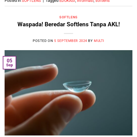
Posted in
SOFTLENS
|
Tagged
EDUKASI
,
informasi
,
softlens
SOFTLENS
Waspada! Beredar Softlens Tanpa AKL!
POSTED ON
5 SEPTEMBER 2024
BY
MULTI
05
Sep