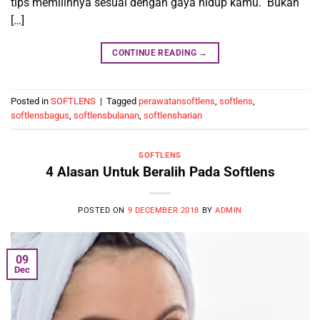
tips memilihnya sesuai dengan gaya hidup kamu. Bukan
[…]
CONTINUE READING
→
Posted in
SOFTLENS
|
Tagged
perawatansoftlens
,
softlens
,
softlensbagus
,
softlensbulanan
,
softlensharian
SOFTLENS
4 Alasan Untuk Beralih Pada Softlens
POSTED ON
9 DECEMBER 2018
BY
ADMIN
09
Dec