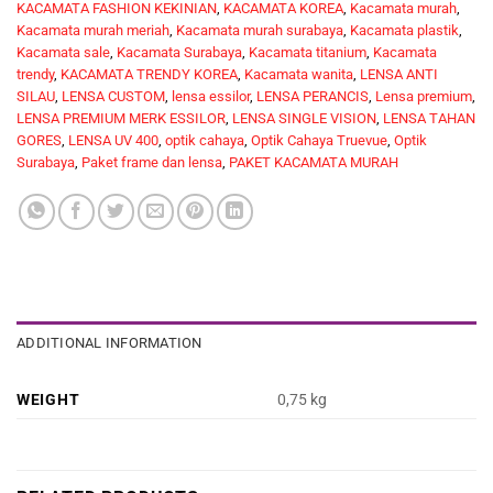
KACAMATA FASHION KEKINIAN
,
KACAMATA KOREA
,
Kacamata murah
,
Kacamata murah meriah
,
Kacamata murah surabaya
,
Kacamata plastik
,
Kacamata sale
,
Kacamata Surabaya
,
Kacamata titanium
,
Kacamata
trendy
,
KACAMATA TRENDY KOREA
,
Kacamata wanita
,
LENSA ANTI
SILAU
,
LENSA CUSTOM
,
lensa essilor
,
LENSA PERANCIS
,
Lensa premium
,
LENSA PREMIUM MERK ESSILOR
,
LENSA SINGLE VISION
,
LENSA TAHAN
GORES
,
LENSA UV 400
,
optik cahaya
,
Optik Cahaya Truevue
,
Optik
Surabaya
,
Paket frame dan lensa
,
PAKET KACAMATA MURAH
ADDITIONAL INFORMATION
WEIGHT
0,75 kg