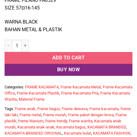
FRAME FILANO FA8529
SIZE 57¤16-145
WARNA BLACK
BAHAN METAL & PLASTIK
FILANO FA8529 quantity
ADD TO CART
BUY NOW
Categories:
FRAME KACAMATA
,
Frame Kacamata Metal
,
Frame Kacamata
Office
,
Frame Kacamata Plastik
,
Frame Kacamata Pria
,
Frame Kacamata
Wanita
,
Material Frame
Tags:
Frame anak
,
Frame bagus
,
Frame dewasa
,
Frame kacamata
,
frame
laki laki
,
Frame metal
,
Frame murah
,
Frame paket dengan lensa
,
Frame
plastik
,
frame titanium
,
frame trendy
,
Frame wanita
,
Kacamata anak
murah
,
Kacamata anak-anak
,
Kacamata bagus
,
KACAMATA BRANDED
,
KACAMATA BRANDED ORIGINAL
,
Kacamata bulat
,
KACAMATA FASHION
,