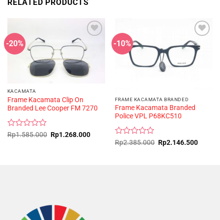
RELATED PRODUCTS
-20%
-10%
KACAMATA
Frame Kacamata Clip On
FRAME KACAMATA BRANDED
Frame Kacamata Branded
Branded Lee Cooper FM 7270
Police VPL P68KC510
Rated
Original
Current
Rp
1.585.000
Rp
1.268.000
price
price
0
Rated
Original
Curren
Rp
2.385.000
Rp
2.146.500
was:
is:
price
price
out
0
Rp1.585.000.
Rp1.268.000.
was:
is:
of
out
Rp2.385.000.
Rp2.14
5
of
5