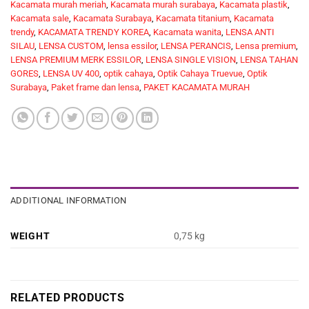
Kacamata murah meriah
,
Kacamata murah surabaya
,
Kacamata plastik
,
Kacamata sale
,
Kacamata Surabaya
,
Kacamata titanium
,
Kacamata
trendy
,
KACAMATA TRENDY KOREA
,
Kacamata wanita
,
LENSA ANTI
SILAU
,
LENSA CUSTOM
,
lensa essilor
,
LENSA PERANCIS
,
Lensa premium
,
LENSA PREMIUM MERK ESSILOR
,
LENSA SINGLE VISION
,
LENSA TAHAN
GORES
,
LENSA UV 400
,
optik cahaya
,
Optik Cahaya Truevue
,
Optik
Surabaya
,
Paket frame dan lensa
,
PAKET KACAMATA MURAH
ADDITIONAL INFORMATION
WEIGHT
0,75 kg
RELATED PRODUCTS