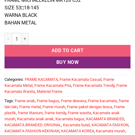
FRAME MICHAELKLEIN MK126 C32
SIZE 53□18-145
WARNA BLACK
BAHAN METAL
MICHAELKLEIN MK126 C32 quantity
ADD TO CART
BUY NOW
Categories:
FRAME KACAMATA
,
Frame Kacamata Casual
,
Frame
Kacamata Metal
,
Frame Kacamata Pria
,
Frame Kacamata Trendy
,
Frame
Kacamata Wanita
,
Material Frame
Tags:
Frame anak
,
Frame bagus
,
Frame dewasa
,
Frame kacamata
,
frame
laki laki
,
Frame metal
,
Frame murah
,
Frame paket dengan lensa
,
Frame
plastik
,
frame titanium
,
frame trendy
,
Frame wanita
,
Kacamata anak
murah
,
Kacamata anak-anak
,
Kacamata bagus
,
KACAMATA BRANDED
,
KACAMATA BRANDED ORIGINAL
,
Kacamata bulat
,
KACAMATA FASHION
,
KACAMATA FASHION KEKINIAN
,
KACAMATA KOREA
,
Kacamata murah
,