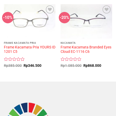
-10%
-20%
FRAME KACAMATA PRIA
KACAMATA
Frame Kacamata Pria YOURS ID
Frame Kacamata Branded Eyes
1201 C5
Cloud EC-1116 C6
Rated
Original
Current
Rated
Original
Current
Rp
385.000
Rp
346.500
Rp
1.085.000
Rp
868.000
price
price
price
price
0
0
was:
is:
was:
is:
out
out
Rp385.000.
Rp346.500.
Rp1.085.000.
Rp868.0
of
of
5
5