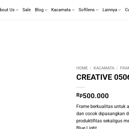
bout Us
Sale
Blog
Kacamata
Softlens
Lainnya
C
HOME
/
KACAMATA
/
FRA
CREATIVE 050
Rp
500.000
Frame berkualitas untuk ak
dan cocok dipasangkan d
produktifitas sekaligus m
Blue Light.