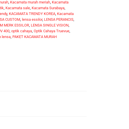
murah
,
Kacamata murah meriah
,
Kacamata
tik
,
Kacamata sale
,
Kacamata Surabaya
,
endy
,
KACAMATA TRENDY KOREA
,
Kacamata
SA CUSTOM
,
lensa essilor
,
LENSA PERANCIS
,
M MERK ESSILOR
,
LENSA SINGLE VISION
,
V 400
,
optik cahaya
,
Optik Cahaya Truevue
,
 lensa
,
PAKET KACAMATA MURAH