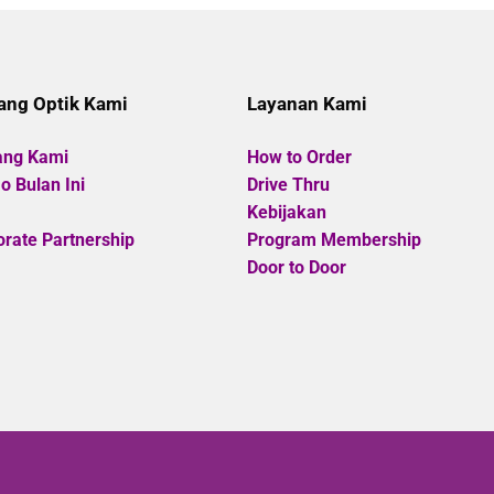
of
of
5
5
ang Optik Kami
Layanan Kami
ang Kami
How to Order
 Bulan Ini
Drive Thru
Kebijakan
rate Partnership
Program Membership
Door to Door
Copyright
©
Optik Cahaya