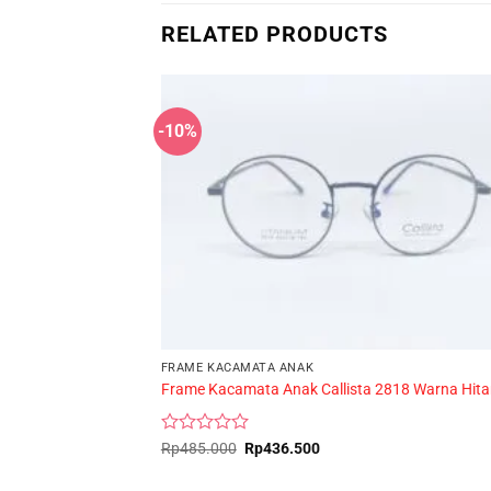
RELATED PRODUCTS
-10%
FRAME KACAMATA ANAK
Frame Kacamata Anak Callista 2818 Warna Hit
Rated
Original
Current
Rp
485.000
Rp
436.500
price
price
0
was:
is:
out