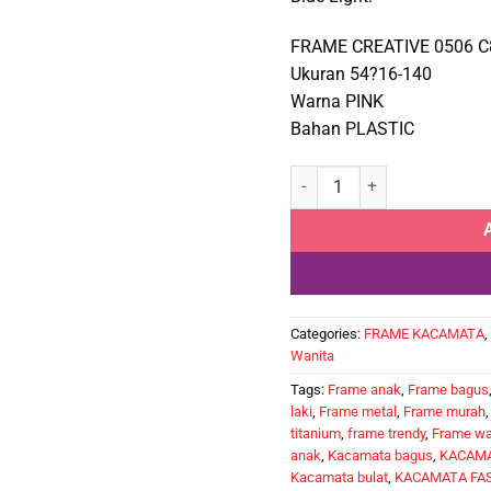
FRAME CREATIVE 0506 C
Ukuran 54?16-140
Warna PINK
Bahan PLASTIC
CREATIVE 0506 C80 quantity
Categories:
FRAME KACAMATA
,
Wanita
Tags:
Frame anak
,
Frame bagus
laki
,
Frame metal
,
Frame murah
titanium
,
frame trendy
,
Frame wa
anak
,
Kacamata bagus
,
KACAMA
Kacamata bulat
,
KACAMATA FA