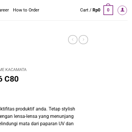
areer
How to Order
Cart /
Rp
0
0
ME KACAMATA
6 C80
tifitas produktif anda. Tetap stylish
engan lensa-lensa yang menunjang
elindungi mata dari paparan UV dan