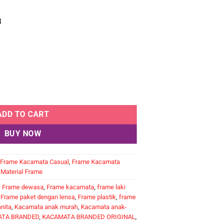
3
ADD TO CART
BUY NOW
Frame Kacamata Casual
,
Frame Kacamata
,
Material Frame
,
Frame dewasa
,
Frame kacamata
,
frame laki
,
Frame paket dengan lensa
,
Frame plastik
,
frame
nita
,
Kacamata anak murah
,
Kacamata anak-
TA BRANDED
,
KACAMATA BRANDED ORIGINAL
,