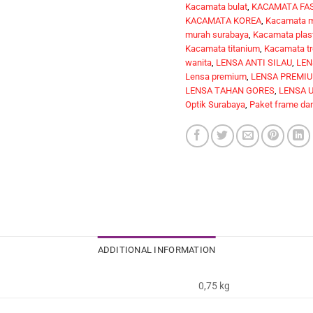
Kacamata bulat
,
KACAMATA FA
KACAMATA KOREA
,
Kacamata 
murah surabaya
,
Kacamata plas
Kacamata titanium
,
Kacamata tr
wanita
,
LENSA ANTI SILAU
,
LEN
Lensa premium
,
LENSA PREMIU
LENSA TAHAN GORES
,
LENSA U
Optik Surabaya
,
Paket frame dan
ADDITIONAL INFORMATION
0,75 kg