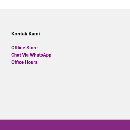
out
of
5
Kontak Kami
Offline Store
Chat Via WhatsApp
Office Hours