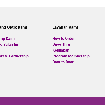
was:
is:
out
Rp1.785.000.
Rp1.606.500.
out
of
of
5
5
ang Optik Kami
Layanan Kami
ang Kami
How to Order
 Bulan Ini
Drive Thru
Kebijakan
rate Partnership
Program Membership
Door to Door