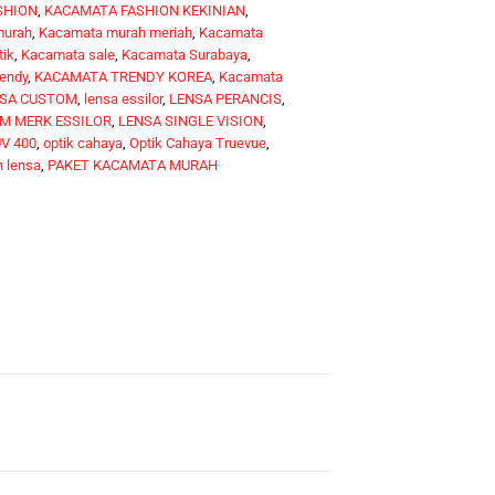
SHION
,
KACAMATA FASHION KEKINIAN
,
murah
,
Kacamata murah meriah
,
Kacamata
tik
,
Kacamata sale
,
Kacamata Surabaya
,
endy
,
KACAMATA TRENDY KOREA
,
Kacamata
SA CUSTOM
,
lensa essilor
,
LENSA PERANCIS
,
M MERK ESSILOR
,
LENSA SINGLE VISION
,
V 400
,
optik cahaya
,
Optik Cahaya Truevue
,
 lensa
,
PAKET KACAMATA MURAH