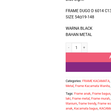
FRAME DUGO D 6014 C1
SIZE 54¤19-148
WARNA BLACK
BAHAN METAL
DUGO D 6014 C13 quantity
Categories:
FRAME KACAMATA
,
Metal
,
Frame Kacamata Wanita
Tags:
Frame anak
,
Frame bagus
laki
,
Frame metal
,
Frame murah
titanium
,
frame trendy
,
Frame wa
anak
,
Kacamata bagus
,
KACAMA