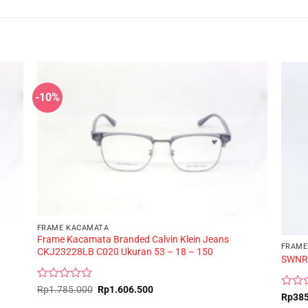
-10%
FRAME KACAMATA
Frame Kacamata Branded Calvin Klein Jeans
FRAME
CKJ23228LB C020 Ukuran 53 – 18 – 150
SWNR
Rated
Original
Current
Rp
1.785.000
Rp
1.606.500
Rated
Rp
38
price
price
0
0