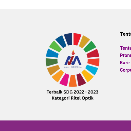
of
5
Tent
Tent
Promo
Karir
Corpo