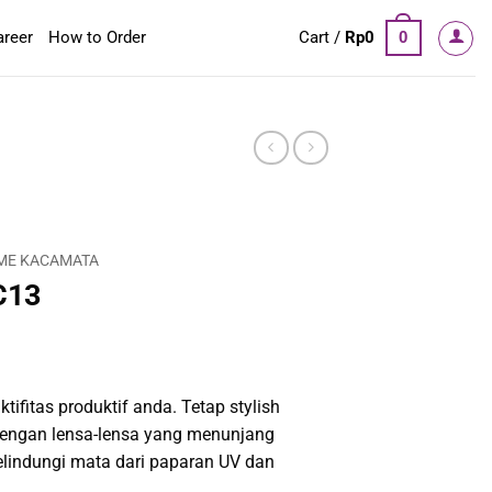
areer
How to Order
Cart /
Rp
0
0
ME KACAMATA
C13
tifitas produktif anda. Tetap stylish
engan lensa-lensa yang menunjang
elindungi mata dari paparan UV dan