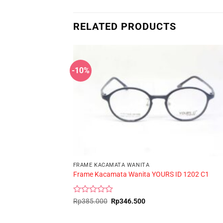
RELATED PRODUCTS
-10%
FRAME KACAMATA WANITA
Frame Kacamata Wanita YOURS ID 1202 C1
Rated
Original
Current
Rp
385.000
Rp
346.500
price
price
0
was:
is:
out
Rp385.000.
Rp346.500.