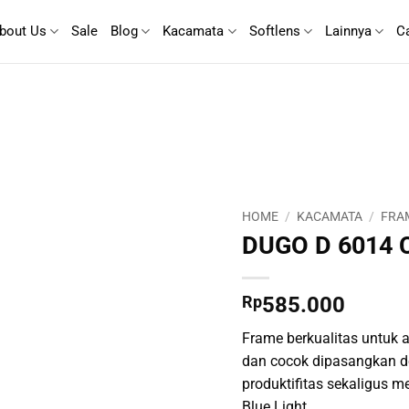
bout Us
Sale
Blog
Kacamata
Softlens
Lainnya
C
HOME
/
KACAMATA
/
FRA
DUGO D 6014 
Rp
585.000
Frame berkualitas untuk ak
dan cocok dipasangkan d
produktifitas sekaligus m
Blue Light.