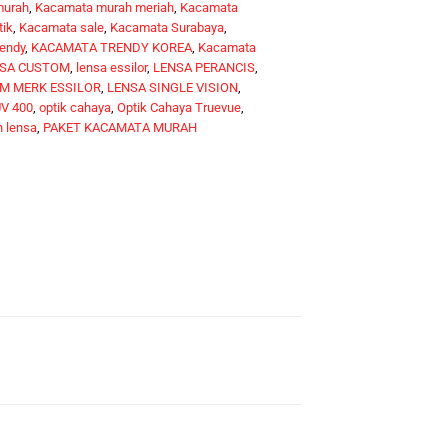
murah
,
Kacamata murah meriah
,
Kacamata
tik
,
Kacamata sale
,
Kacamata Surabaya
,
endy
,
KACAMATA TRENDY KOREA
,
Kacamata
SA CUSTOM
,
lensa essilor
,
LENSA PERANCIS
,
M MERK ESSILOR
,
LENSA SINGLE VISION
,
V 400
,
optik cahaya
,
Optik Cahaya Truevue
,
 lensa
,
PAKET KACAMATA MURAH