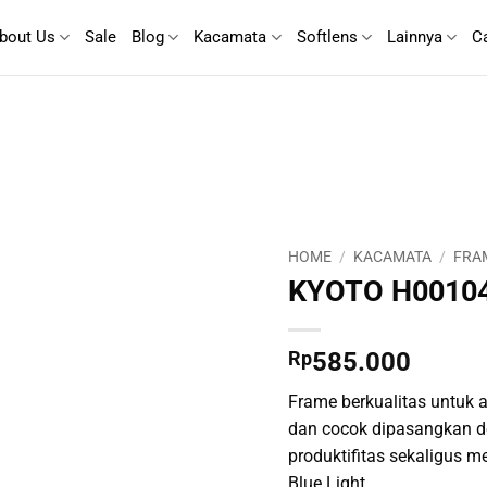
bout Us
Sale
Blog
Kacamata
Softlens
Lainnya
C
HOME
/
KACAMATA
/
FRA
KYOTO H00104
Rp
585.000
Frame berkualitas untuk ak
dan cocok dipasangkan d
produktifitas sekaligus m
Blue Light.