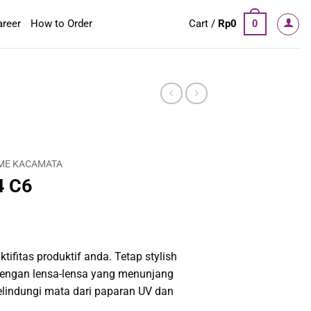
areer
How to Order
Cart /
Rp
0
0
ME KACAMATA
 C6
tifitas produktif anda. Tetap stylish
engan lensa-lensa yang menunjang
elindungi mata dari paparan UV dan