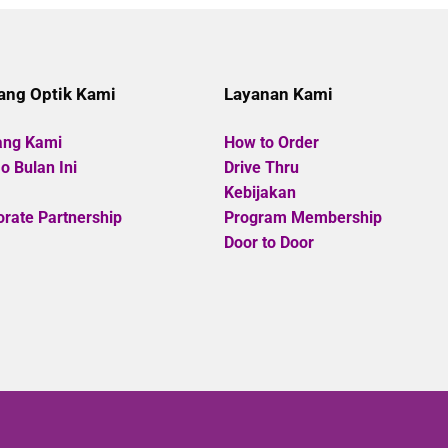
Rp285.000.
Rp256.500.
of
of
5
5
ang Optik Kami
Layanan Kami
ang Kami
How to Order
 Bulan Ini
Drive Thru
Kebijakan
rate Partnership
Program Membership
Door to Door
Copyright
©
Optik Cahaya