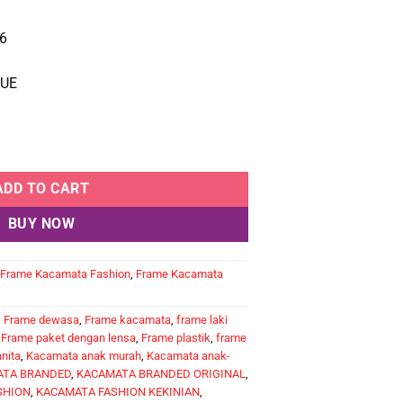
6
LUE
ADD TO CART
BUY NOW
Frame Kacamata Fashion
,
Frame Kacamata
,
Frame dewasa
,
Frame kacamata
,
frame laki
,
Frame paket dengan lensa
,
Frame plastik
,
frame
nita
,
Kacamata anak murah
,
Kacamata anak-
TA BRANDED
,
KACAMATA BRANDED ORIGINAL
,
SHION
,
KACAMATA FASHION KEKINIAN
,