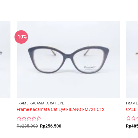
-10%
FRAME KACAMATA CAT EYE
FRAME
Frame Kacamata Cat Eye FILANO FM721 C12
CALLI
Rated
Original
Current
Rated
Rp
285.000
Rp
256.500
Rp
48
price
price
0
0
was:
is:
out
out