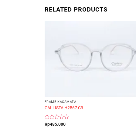
RELATED PRODUCTS
FRAME KACAMATA
CALLISTA H2567 C3
Rated
Rp
485.000
0
out