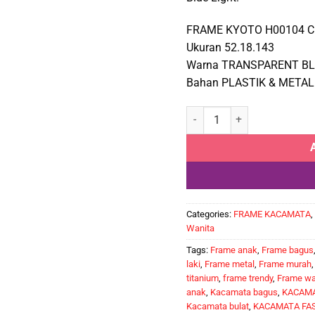
FRAME KYOTO H00104 C
Ukuran 52.18.143
Warna TRANSPARENT B
Bahan PLASTIK & METAL
KYOTO H00104 C6 quantity
Categories:
FRAME KACAMATA
,
Wanita
Tags:
Frame anak
,
Frame bagus
laki
,
Frame metal
,
Frame murah
titanium
,
frame trendy
,
Frame wa
anak
,
Kacamata bagus
,
KACAMA
Kacamata bulat
,
KACAMATA FA