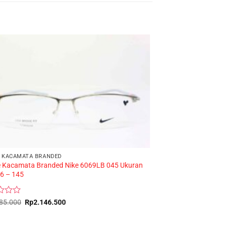
 KACAMATA BRANDED
 Kacamata Branded Nike 6069LB 045 Ukuran
FRAME KACAMATA
16 – 145
CALLISTA H2567 C5
Original
Current
85.000
Rp
2.146.500
Rated
Rp
485.000
price
price
0
was:
is:
Rp2.385.000.
Rp2.146.500.
out