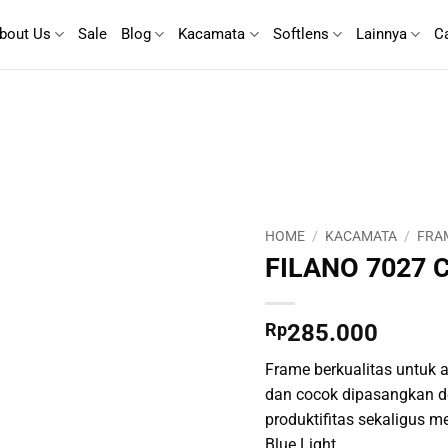
bout Us
Sale
Blog
Kacamata
Softlens
Lainnya
C
HOME
/
KACAMATA
/
FRA
FILANO 7027 
Rp
285.000
Frame berkualitas untuk ak
dan cocok dipasangkan d
produktifitas sekaligus m
Blue Light.