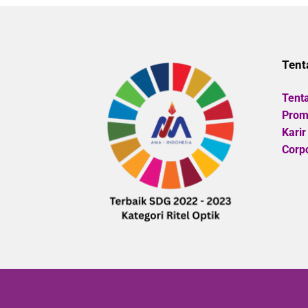
Tent
Tent
Promo
Karir
Corpo