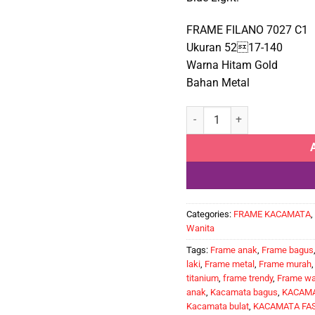
FRAME FILANO 7027 C1
Ukuran 5217-140
Warna Hitam Gold
Bahan Metal
FILANO 7027 C1 quantity
Categories:
FRAME KACAMATA
,
Wanita
Tags:
Frame anak
,
Frame bagus
laki
,
Frame metal
,
Frame murah
titanium
,
frame trendy
,
Frame wa
anak
,
Kacamata bagus
,
KACAMA
Kacamata bulat
,
KACAMATA FA