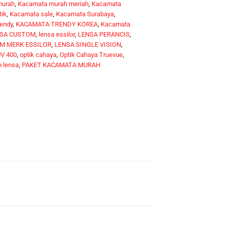
murah
,
Kacamata murah meriah
,
Kacamata
tik
,
Kacamata sale
,
Kacamata Surabaya
,
endy
,
KACAMATA TRENDY KOREA
,
Kacamata
SA CUSTOM
,
lensa essilor
,
LENSA PERANCIS
,
M MERK ESSILOR
,
LENSA SINGLE VISION
,
V 400
,
optik cahaya
,
Optik Cahaya Truevue
,
 lensa
,
PAKET KACAMATA MURAH