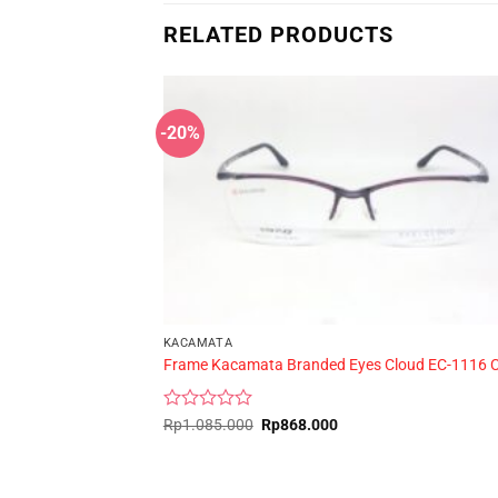
RELATED PRODUCTS
-20%
KACAMATA
Frame Kacamata Branded Eyes Cloud EC-1116 
Rated
Original
Current
Rp
1.085.000
Rp
868.000
price
price
0
was:
is:
out
Rp1.085.000.
Rp868.000.
of
5