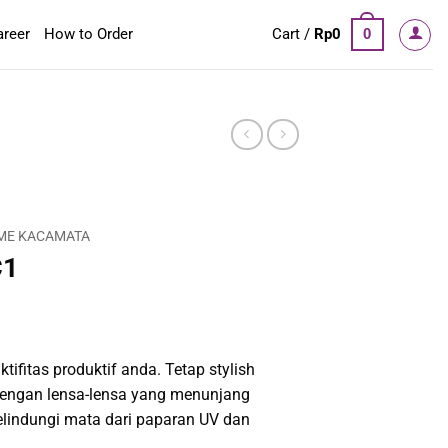
areer
How to Order
Cart /
Rp
0
0
ME KACAMATA
C1
tifitas produktif anda. Tetap stylish
engan lensa-lensa yang menunjang
elindungi mata dari paparan UV dan