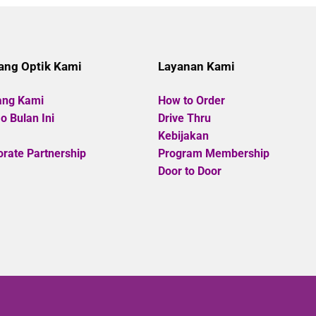
of
5
5
ang Optik Kami
Layanan Kami
ang Kami
How to Order
 Bulan Ini
Drive Thru
Kebijakan
rate Partnership
Program Membership
Door to Door
Copyright
©
Optik Cahaya